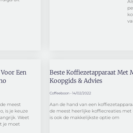
Al
pe
ko
va
 Voor Een
Beste Koffiezetapparaat Met 
ino
Koopgids & Advies
Coffeeboon
14/02/2022
n de meest
Aan de hand van een koffiezetappar
, is je keuze
de meest heerlijke koffiecreaties me
angrijk. Weet
is ook de makkelijkste optie om
rt je moet