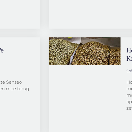
Te
H
Ko
Co
rste Senseo
Ho
ven mee terug
mo
ma
op
ze