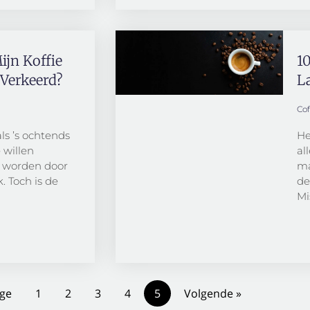
jn Koffie
10
 Verkeerd?
L
Co
als ’s ochtends
He
 willen
al
t worden door
ma
. Toch is de
de
Mi
ige
1
2
3
4
5
Volgende »