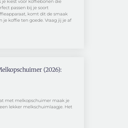
s je kiest voor koffiebonen die
rfect passen bij je soort
ffieapparaat, komt dit de smaak
n je koffie ten goede. Vraag jij je af
Melkopschuimer (2026):
aat met melkopschuimer maak je
t een lekker melkschuimlaagje. Het