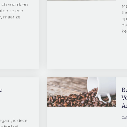
zich voordoen
Me
laten ze een
th
, maar ze
op
da
ke
e
B
V
A
Co
gaat, is deze
rdigd uit