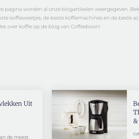
e pagina worden al onze blogartikelen weergegeven. Bekijk
kste koffieweetjes, de beste koffiemachines en de beste ac
lles over koffie op de blog van Coffeeboon!
evlekken Uit
B
T
&
Co
van de meest