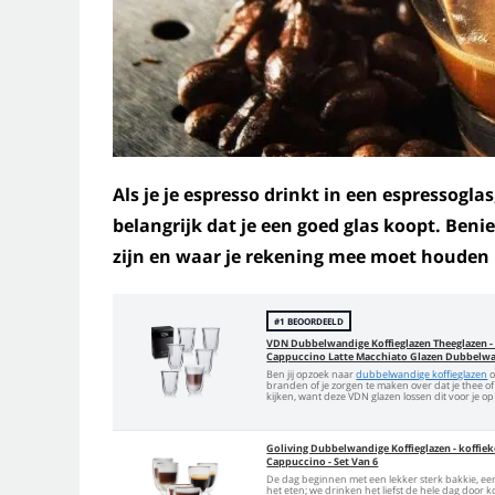
Als je je espresso drinkt in een espressogla
belangrijk dat je een goed glas koopt. Be
zijn en waar je rekening mee moet houden b
#1 BEOORDEELD
VDN Dubbelwandige Koffieglazen Theeglazen - 
Cappuccino Latte Macchiato Glazen Dubbelw
Ben jij opzoek naar
dubbelwandige koffieglazen
o
branden of je zorgen te maken over dat je thee o
kijken, want deze VDN glazen lossen dit voor je o
Goliving Dubbelwandige Koffieglazen - koffieko
Cappuccino - Set Van 6
De dag beginnen met een lekker sterk bakkie, ee
het eten; we drinken het liefst de hele dag door k