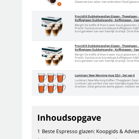
Glazenset kan zeker niet ontbreken! Deze glazens
Procidi® Dubbelwandige Glazen - Theeglazen - 3
Koffieglazen Dubbelwandig - Koffietassen - Va
Blergh! De koffie of thee is weer koud geworden.
Procidi. Dankzij onze borosilicaat koffieglazen bli
kunt genieten van een heerlijk drankje. Onze theegl
Procidi® Dubbelwandige Glazen - Theeglazen - 2
Koffieglazen Dubbelwandig - Koffietassen - Va
Blergh! De koffie of thee is weer koud geworden.
Procidi. Dankzij onze borosilicaat koffieglazen bli
kunt genieten van een heerlijk drankje. Onze theegl
Luminarc New Morning mug 32cl - Set van 6
Luminarc New Morning Koffie-/ Theeglazen Deze k
Luminarc zijn perfect voor een heerlijke kopje th
dranken. Deze geharde sterke glazen, hebben een 
Inhoudsopgave
1
Beste Espresso glazen: Koopgids & Advie