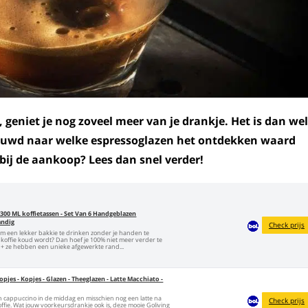
s, geniet je nog zoveel meer van je drankje. Het is dan wel
nieuwd naar welke espressoglazen het ontdekken waard
ij de aankoop? Lees dan snel verder!
300 ML koffietassen - Set Van 6 Handgeblazen
andig
Check prijs
m een lekker bakkie te drinken zonder je handen te
f koffie koud wordt? Dan hoef je 100% niet meer verder te
p + ze hebben een unieke afgewerkte rand...
pjes - Kopjes - Glazen - Theeglazen - Latte Macchiato -
n cappuccino in de middag en misschien nog een latte na
Check prijs
offie. Wat jouw voorkeursdrankje ook is, deze mooie Goliving