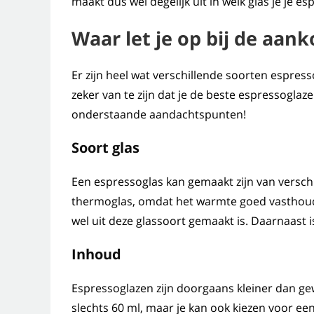
maakt dus wel degelijk uit in welk glas je je es
Waar let je op bij de aan
Er zijn heel wat verschillende soorten espres
zeker van te zijn dat je de beste espressogla
onderstaande aandachtspunten!
Soort g
l
as
Een espressoglas kan gemaakt zijn van verschi
thermoglas, omdat het warmte goed vasthoudt
wel uit deze glassoort gemaakt is. Daarnaast 
Inhoud
Espressoglazen zijn doorgaans kleiner dan g
slechts 60 ml, maar je kan ook kiezen voor een