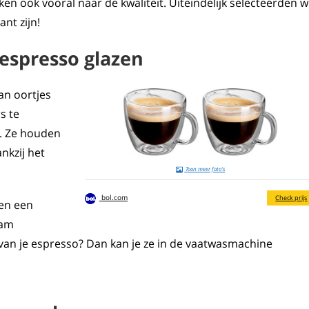
n ook vooral naar de kwaliteit. Uiteindelijk selecteerden wi
nt zijn!
espresso glazen
an oortjes
s te
n. Ze houden
nkzij het
Toon meer foto's
bol.com
Check prijs
en een
aam
n van je espresso? Dan kan je ze in de vaatwasmachine