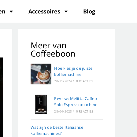
en
Accessoires
Blog
Meer van
Coffeeboon
Hoe kies je de juiste
koffiemachine
20/11/2024
/
0 REACTIES
Review: Melitta Caffeo
Solo Espressomachine
28/04/2023
/
0 REACTIES
Wat zijn de beste Italiaanse
koffiemachines?