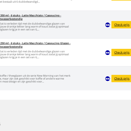
et bestaat uit 6 dubbelwandige...
50 ml - 6 stuks - Latte Macchiato / Cappucino -
atwasserbestendig
 Dat is verleden tijd met de dubbelwandige glazen van
Check prijs
jft jouw drankje lekker lang warm of koud zodat jij optimaal
azen krijg je in een set van 6,...
50 ml - 6 stuks - Latte Macchiato / Cappucino Glazen -
atwasserbestendig
 Dat is verleden tijd met de dubbelwandige glazen van
Check prijs
jft jouw drankje lekker lang warm of koud zodat jij optimaal
azen krijg je in een set van 6,...
offie-/ theeglazen uit de serie New Morning van het merk
Check prijs
ee, maar zijn ook geschikt voor koffie of andere warme
mooi design en zijn geschikt voor...
s