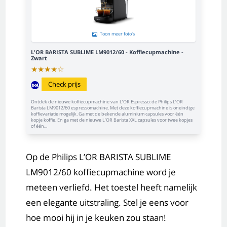
Toon meer foto's
L'OR BARISTA SUBLIME LM9012/60 - Koffiecupmachine -
Zwart
★
★
★
★
☆
Check prijs
Ontdek de nieuwe koffiecupmachine van L’OR Espresso: de Philips L’OR
Barista LM9012/60 espressomachine. Met deze koffiecupmachine is oneindige
koffievariatie mogelijk. Ga met de bekende aluminium capsules voor één
kopje koffie. En ga met de nieuwe L’OR Barista XXL capsules voor twee kopjes
of één...
Op de Philips L’OR BARISTA SUBLIME
LM9012/60 koffiecupmachine word je
meteen verliefd. Het toestel heeft namelijk
een elegante uitstraling. Stel je eens voor
hoe mooi hij in je keuken zou staan!