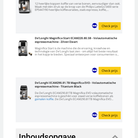
12 heerlijke koppen koffie van verse bonen, eenvoudiger dan ooit.
Maak met één druk op de knop van de Philips LatteGo 5400 serie
EP5447/90 heerlijke koffievariaties, zoals espresso, koffie,
cappuccino en latte macchiato. Met de LatteGo geeft u uw koffie
eenvoudig een zijdezacht melkschuimlaagje...
Check prijs
De’Longhi Magnifica Start ECAM220.80.SB - Volautomatische
espressomachine - Zilver/Zwart
Magnifica Start is de machine die de ervaring, knowhow en
technologie van De’Longhi laat zien - om altijd het beste resultaat
in het kopje te bieden. Speciaal ontworpen voor consumenten op
instapniveau in de wereld van volautomatische espressomachines,
die op zoek zijn naar een...
Check prijs
De'Longhi ECAM290.81.TB Magnifica EVO - Volautomatische
espressomachine - Titanium Black
De De'Longhi ECAM290.81TB Magnifica EVO volautomatische
espressomachine is geschikt voor zowel verse koffiebonen als
gemalen koffie
. De De'Longhi ECAM290.81TB Magnifica EVO
koffiemachine heeft een waterreservoir van 1,8 liter, een
koffiebonen reservoir van 250 gram, en een vermogen van 1.450...
Check prijs
Inhoudsopgave