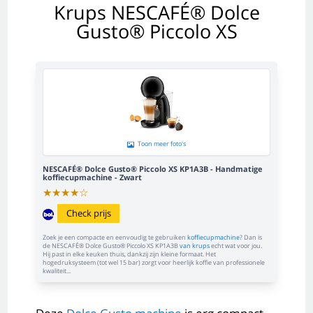
Krups NESCAFÉ® Dolce
Gusto® Piccolo XS
Toon meer foto's
NESCAFÉ® Dolce Gusto® Piccolo XS KP1A3B - Handmatige
koffiecupmachine - Zwart
★
★
★
★
☆
Check prijs
Zoek je een compacte en eenvoudig te gebruiken
koffiecupmachine
? Dan is
de NESCAFÉ® Dolce Gusto® Piccolo XS KP1A3B
van krups
echt wat voor jou.
Hij past in elke keuken thuis, dankzij zijn kleine formaat. Het
hogedruksysteem (tot wel 15 bar) zorgt voor heerlijk koffie van professionele
kwaliteit...