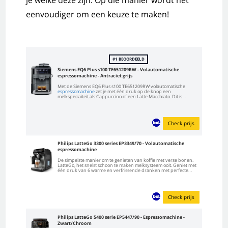
eenvoudiger om een keuze te maken!
#1 BEOORDEELD
Siemens EQ6 Plus s100 TE651209RW - Volautomatische
espressomachine - Antraciet grijs
Met de Siemens EQ6 Plus s100 TE651209RW volautomatische
espressomachine
zet je met één druk op de knop een
melkspeciaiteit als Cappuccino of een Latte Macchiato. Dit is
mogelijk dankzij de OneTouch-functie. De Siemens EQ6 Plus s100
TE651209RW heeft een koffiebonenreservoir van 300 gram en
een...
Check prijs
Philips LatteGo 3300 series EP3349/70 - Volautomatische
espressomachine
De simpelste manier om te genieten van koffie met verse bonen.
LatteGo, het snelst schoon te maken melksysteem ooit. Geniet met
één druk van 6 warme en verfrissende dranken met perfecte
crèmelaag, aroma en temperatuur. De Philips LatteGo 3300 series
EP3349/70 volautomatische espressomachine...
Check prijs
Philips LatteGo 5400 serie EP5447/90 - Espressomachine -
Zwart/Chroom