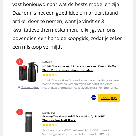
vast benieuwd naar wat de beste modellen zijn.
Daarom is het een goed idee om onderstaand
artikel door te nemen, want je vindt er 3
kwalitatieve thermoskannen. Je krijgt van ons
bovendien een handige koopgids, zodat je zeker
een miskoop vermijdt!
1
HGMD®
HGMD Thermoskan - 2 Liter - Isoleerkan - Zwart - Koffie -
Thee - Voor warme en koude dranken
★
★
★
★
☆
HGMD Thermoskan Ontdek het gemak en comfort van onze
zwarte thermoskan. Met zijn royale capaciteit van 2 liter
Toon meer foto's
houdt deze thermoskan jouw favoriete dranken urenlang
warm of koud, waar je ook bent. Redenen om voor de HGMD
Thermoskan te kiezen Druppelvrij schenken Royale
Check prijs
capaciteit van 2 liter...
2
Stanley PMI
Stanley The NeverLeak™ Travel Mug 0,35L NEW -
Thermosfles - Matt Black
★
★
★
★
☆
Stanley NeverLeak™ Travel Mug .35L / 12OZ – Lekvrij |
Vacuüm geïsoleerde thee en koffie reismok | BPA-vrij |