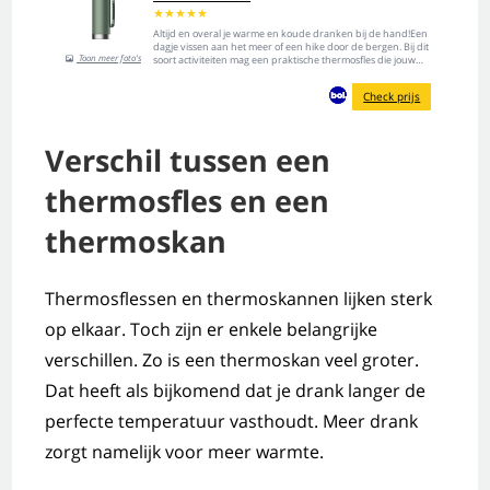
★
★
★
★
★
Altijd en overal je warme en koude dranken bij de hand!Een
dagje vissen aan het meer of een hike door de bergen. Bij dit
Toon meer foto's
soort activiteiten mag een praktische thermosfles die jouw
drankje op de juiste temperatuur houdt niet ontbreken. De
Stanley Classic 1 liter Thermosfles is robuust waardoor hij...
Check prijs
Verschil tussen een
thermosfles en een
thermoskan
Thermosflessen en thermoskannen lijken sterk
op elkaar. Toch zijn er enkele belangrijke
verschillen. Zo is een thermoskan veel groter.
Dat heeft als bijkomend dat je drank langer de
perfecte temperatuur vasthoudt. Meer drank
zorgt namelijk voor meer warmte.