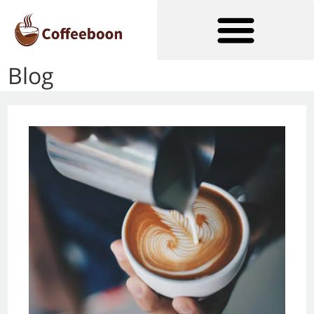
Blog
Soorten Koffiezetapparaten