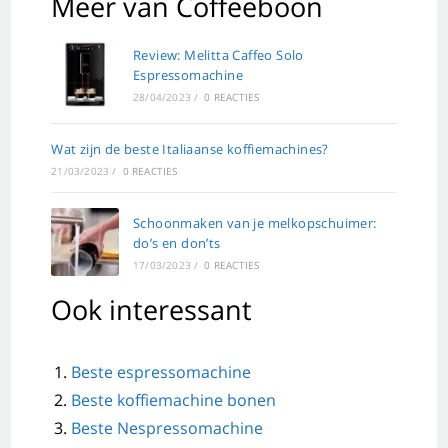
Meer van Coffeeboon
Review: Melitta Caffeo Solo
Espressomachine
28/04/2023
/
0 REACTIES
Wat zijn de beste Italiaanse koffiemachines?
21/03/2023
/
0 REACTIES
Schoonmaken van je melkopschuimer:
do’s en don’ts
17/03/2023
/
0 REACTIES
Ook interessant
Beste espressomachine
Beste koffiemachine bonen
Beste Nespressomachine