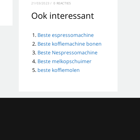
21/03/2023
/
0 REACTIES
Ook interessant
Beste espressomachine
Beste koffiemachine bonen
Beste Nespressomachine
Beste melkopschuimer
beste koffiemolen