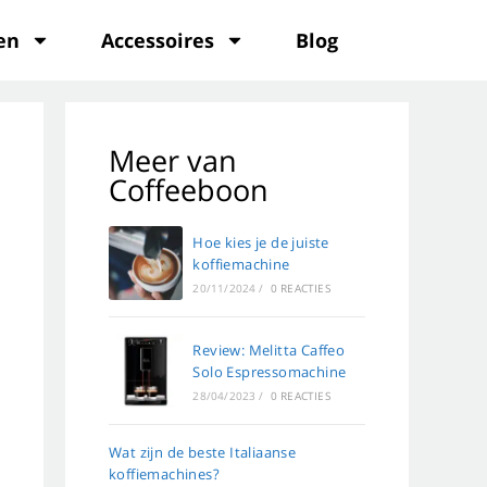
en
Accessoires
Blog
Meer van
Coffeeboon
Hoe kies je de juiste
koffiemachine
20/11/2024
/
0 REACTIES
Review: Melitta Caffeo
Solo Espressomachine
28/04/2023
/
0 REACTIES
Wat zijn de beste Italiaanse
koffiemachines?