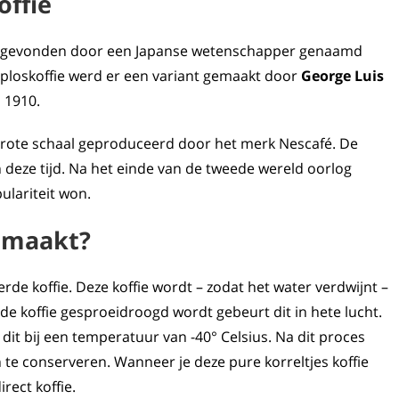
offie
1 uitgevonden door een Japanse wetenschapper genaamd
oploskoffie werd er een variant gemaakt door
George Luis
n 1910.
p grote schaal geproduceerd door het merk Nescafé. De
n deze tijd. Na het einde van de tweede wereld oorlog
ulariteit won.
emaakt?
de koffie. Deze koffie wordt – zodat het water verdwijnt –
 koffie gesproeidroogd wordt gebeurt dit in hete lucht.
t bij een temperatuur van -40° Celsius. Na dit proces
n te conserveren. Wanneer je deze pure korreltjes koffie
rect koffie.