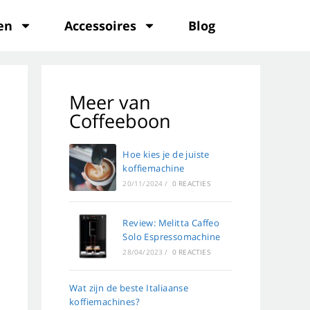
en
Accessoires
Blog
Meer van
Coffeeboon
Hoe kies je de juiste
koffiemachine
20/11/2024
/
0 REACTIES
Review: Melitta Caffeo
Solo Espressomachine
28/04/2023
/
0 REACTIES
Wat zijn de beste Italiaanse
koffiemachines?