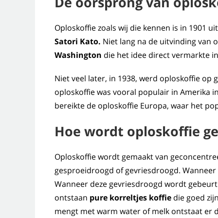
De oorsprong van oplosk
Oploskoffie zoals wij die kennen is in 190
Satori Kato.
Niet lang na de uitvinding van 
Washington
die het idee direct vermarkte i
Niet veel later, in 1938, werd oploskoffie o
oploskoffie was vooral populair in Amerika i
bereikte de oploskoffie Europa, waar het pop
Hoe wordt oploskoffie g
Oploskoffie wordt gemaakt van geconcentreer
gesproeidroogd of gevriesdroogd. Wanneer de
Wanneer deze gevriesdroogd wordt gebeurt di
ontstaan
pure korreltjes koffie
die goed zij
mengt met warm water of melk ontstaat er di