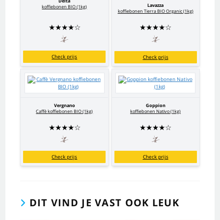
Delta
Lavazza
koffiebonen BIO (1kg)
koffiebonen Tierra BIO Organic (1kg)
★
★
★
★
☆
★
★
★
★
☆
Check prijs
Check prijs
Vergnano
Goppion
Caffè koffiebonen BIO (1kg)
koffiebonen Nativo (1kg)
★
★
★
★
☆
★
★
★
★
☆
Check prijs
Check prijs
DIT VIND JE VAST OOK LEUK