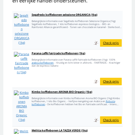
en eerlijke handel ondersteunen.
Segafredo koffiebonen selezione ORGANICA (1kg)
Belangrijkste informatie over Segafredo koffiebonen Selezione Organica (1kg)
Segafredo koffiebonen, 1 kilo koffiebonen espresso biologico. - BIO- en
Rainforest Alliance-gecertificeerd - Tonen van chocolade en karamel - Sterke body
en pittige smaak - Aanhoudende...
Check prijs
Parana caffè Fairtrade koffiebonen (1kg)
Belangrijkste informatie over Parana caffè Fairtrade koffiebonen (1kg)- 100%
arabica koffiebonen
. - Kruidig en licht bitter in afdronk. - FAIRTRADE. - Krachtiger
dan de espresso italiano
Check prijs
Kimbo koffiebonen AROMA BIO Organic (1kg)
Belangrijkste informatie over Kimbo koffiebonen Aroma BIO Organic (1kg) Kimbo
koffiebonen, 1 kilo Bio Organic. - Verfijne mengeling van Arabica en
Robusta
koffiebonen
- De koffiebonen hebben het Bio en Fairtrade certificaat. - Intens
bloemig aroma. - Amandelsmaak...
Check prijs
Melitta koffiebonen LA TAZZA VERDE (1kg)