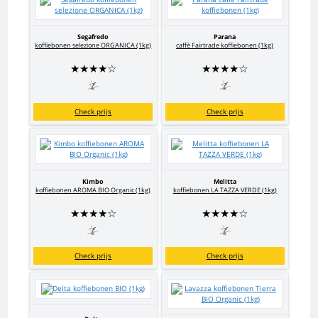
Segafredo
Parana
koffiebonen selezione ORGANICA (1kg)
caffè Fairtrade koffiebonen (1kg)
★
★
★
★
☆
★
★
★
★
☆
Check prijs
Check prijs
Kimbo
Melitta
koffiebonen AROMA BIO Organic (1kg)
koffiebonen LA TAZZA VERDE (1kg)
★
★
★
★
☆
★
★
★
★
☆
Check prijs
Check prijs