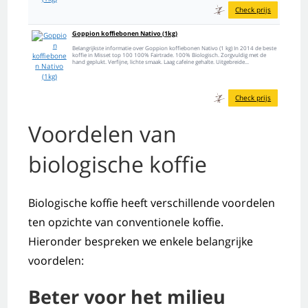
Check prijs
Goppion koffiebonen Nativo (1kg)
Belangrijkste informatie over Goppion koffiebonen Nativo (1 kg) In 2014 de beste
koffie in Misset top 100 100% Fairtrade. 100% Biologisch. Zorgvuldig met de
hand geplukt. Verfijne, lichte smaak. Laag cafeïne gehalte. Uitgebreide...
Check prijs
Voordelen van
biologische koffie
Biologische koffie heeft verschillende voordelen
ten opzichte van conventionele koffie.
Hieronder bespreken we enkele belangrijke
voordelen:
Beter voor het milieu