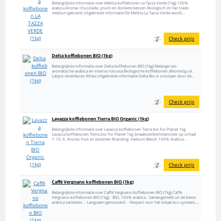
Belangrijkste informatie over Melitta koffiebonen La Tazza Verde (1kg) 100%
arabica Aroma: chocolade, pruim en donkere bessen Biologisch en fair trade
medium gebrand Uitgebreide informatie De Melitta La Tazza Verde wordt
gekenmerkt door zijn fijne...
Check prijs
Delta koffiebonen BIO (1kg)
Belangrijkste informatie over Delta koffiebonen BIO (1kg) Melange van
aromatische arabica en intense robusta Biologische koffiebonen afkomstig uit
Latijns-Amerika en Afrika Uitgebreide informatie Delta Bio is ontstaan door de
melodieuze combinatie van de...
Check prijs
Lavazza koffiebonen Tierra BIO Organic (1kg)
Belangrijkste informatie over Lavazza koffiebonen Tierra bio For Planet 1kg
Lavazza koffiebonen Tierra bio For Planet 1kg Smaaksterkte/intensiteit op schaal
1-10: 6. Aroma: fruit en bloemen Branding: medium Blend: 100% Arabica
Bewaren:...
Check prijs
Caffè Vergnano koffiebonen BIO (1kg)
Belangrijkste informatie over Caffè Vergnano koffiebonen BIO (1kg) Caffè
Vergnano koffiebonen BIO (1kg) - BIO, 100% arabica.- Samengesteld uit de beste
arabica variteiten. - Langzaam geroosterd. - Respect voor het lokaal eco systeem. -
Een...