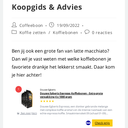
Koopgids & Advies
Coffeeboon
19/09/2022
Koffie zetten
/
Koffiebonen
0 reacties
Ben jij ook een grote fan van latte macchiato?
Dan wil je vast weten met welke koffiebonen je
favoriete drankje het lekkerst smaakt. Daar kom
je hier achter!
1
Douwe Egberts
Douwe Egberts Espresso Koffiebonen - Extra grote
verpakking 4 x 1000 gram
★
★
★
★
★
Douwe Egberts Espresso, een donker gebrande melange
met complexe koffie aroma's en de intense nasmaak van een
Toon meer foto's
echte espresso koffie. Smaakintensiteit 09 (schaal 01-09)
Geschikt voor volautomaat & halfautomaat (koffiebonen)
Smaaksegment Espresso: Krachtig & Sterk Extra grote
Check prijs
verpakking...