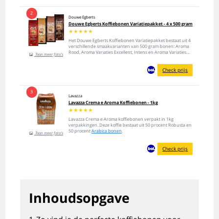
2
Douwe Egberts
Douwe Egberts Koffiebonen Variatiepakket - 4 x 500 gram
★
★
★
★
★
Het Douwe Egberts Koffiebonen Variatiepakket bestaat uit 4
verschillende smaakvarianten van 500 gram bonen: Aroma
Rood, Aroma Variaties Excellent, Intens en Aroma Variaties
Toon meer foto's
Mocca. Douwe Egberts Aroma Rood: Aroma Rood is dé koffie
van Nederland. Sinds 1753 de meest geschonken koffie en
Check prijs
gedronken...
3
Lavazza
Lavazza Crema e Aroma Koffiebonen - 1kg
★
★
★
★
★
Lavazza Crema e Aroma koffiebonen verpakt in 1kg
verpakkingen. Deze koffie bestaat uit 50 procent Robusta en
50 procent
Arabica bonen
.
Toon meer foto's
Check prijs
Inhoudsopgave