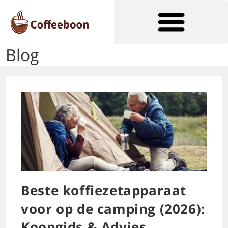
Blog
Soorten Koffiezetapparaten
Beste koffiezetapparaat
voor op de camping (2026):
Koopgids & Advies