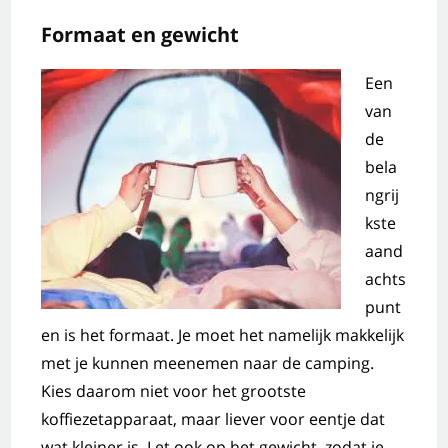
Formaat en gewicht
Een
van
de
bela
ngrij
kste
aand
achts
punt
en is het formaat. Je moet het namelijk makkelijk
met je kunnen meenemen naar de camping.
Kies daarom niet voor het grootste
koffiezetapparaat, maar liever voor eentje dat
wat kleiner is. Let ook op het gewicht, zodat je