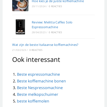
Hoe kies je de juiste koffiemachine
20/11/2024
/
0 REACTIES
Review: Melitta Caffeo Solo
Espressomachine
28/04/2023
/
0 REACTIES
Wat zijn de beste Italiaanse koffiemachines?
21/03/2023
/
0 REACTIES
Ook interessant
Beste espressomachine
Beste koffiemachine bonen
Beste Nespressomachine
Beste melkopschuimer
beste koffiemolen